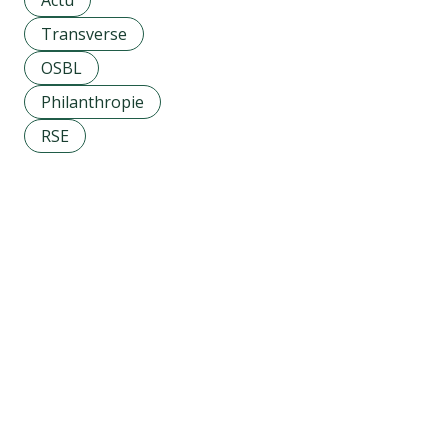
Actu
Transverse
OSBL
Philanthropie
RSE
Transverse
Réaliser une cartographie de parties
prenantes